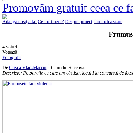
Promovăm gratuit ceea ce f
Adaugă creaţia ta!
Ce fac tinerii?
Despre proiect
Contactează-ne
Frumuse
4 voturi
Votează
Fotografii
De
Crisca Vlad-Marian
, 16 ani din Suceava.
Descriere: Fotografie cu care am câştigat locul I la concursul de foto